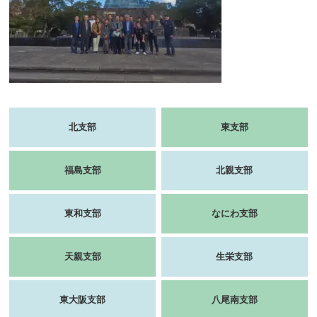
北支部
東支部
福島支部
北親支部
東和支部
なにわ支部
天親支部
生栄支部
東大阪支部
八尾南支部