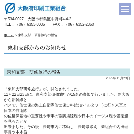
〒534-0027 大阪市都島区中野町4-4-2
TEL：（06）6353-3035 FAX：（06）6352-2360
ホーム
＞
東和支部 研修旅行の報告
東和支部からのお知らせ
東和支部 研修旅行の報告
2025年11月23日
「東和支部研修旅行」が、開催されました。
11月22日23日に、東和支部研修旅行が15名の参加で行いました。新大阪
から新幹線と
バスで、佐世保の海上自衛隊佐世保史料館(セイルタワー)に行き米軍と
日本の自衛隊
の佐世保基地の重要性や米軍の強襲揚陸艦や日本のイージス艦や護衛艦
を見ることが
出来ました。その後、長崎市内に移動し、長崎県印刷工業組合の内田理
事長や本木昌