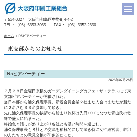
〒534-0027 大阪市都島区中野町4-4-2
TEL：（06）6353-3035 FAX：（06）6352-2360
ホーム
＞
R5ビアパーティー
東支部からのお知らせ
R5ビアパーティー
2023年07月28日
７月２８日金曜日京橋のガーデンダイニングカフェ・ザ・テラスにて東
支部ビアパーティーが開催された。
当日本部から浦久保理事長、新規会員企業２社また入会はまだだが新た
に２名含む３３名参加して頂き、
先に浦久保理事長の挨拶から始まり乾杯は先日パパになつた青山氏の乾
杯で盛大に始まった。
終始色々話しが盛り上がり各社とも濃い時間を過ごし、
浦久保理事長も各社との交流を積極的にして頂き特に女性経営者、幹部
の方たちとの意見交換が印象的だった。