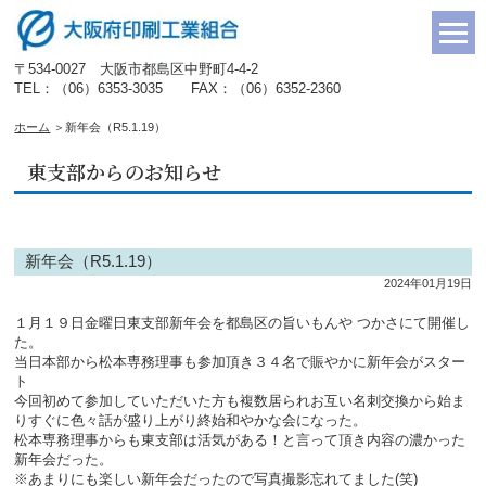
〒534-0027 大阪市都島区中野町4-4-2
TEL：（06）6353-3035 FAX：（06）6352-2360
ホーム
＞
新年会（R5.1.19）
東支部からのお知らせ
新年会（R5.1.19）
2024年01月19日
１月１９日金曜日東支部新年会を都島区の旨いもんや つかさにて開催し
た。
当日本部から松本専務理事も参加頂き３４名で賑やかに新年会がスター
ト
今回初めて参加していただいた方も複数居られお互い名刺交換から始ま
りすぐに色々話が盛り上がり終始和やかな会になった。
松本専務理事からも東支部は活気がある！と言って頂き内容の濃かった
新年会だった。
※あまりにも楽しい新年会だったので写真撮影忘れてました(笑)