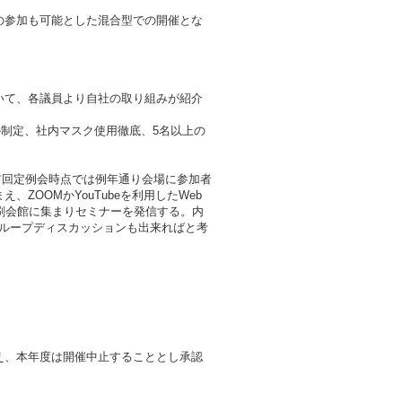
の参加も可能とした混合型での開催とな
いて、各議員より自社の取り組みが紹介
の制定、社内マスク使用徹底、5名以上の
、前回定例会時点では例年通り会場に参加者
ZOOMかYouTubeを利用したWeb
刷会館に集まりセミナーを発信する。内
したグループディスカッションも出来ればと考
。
え、本年度は開催中止することとし承認