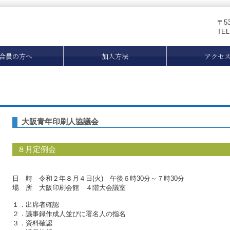
〒5
TE
合員の方へ
加入方法
アクセ
大阪青年印刷人協議会
８月定例会
日 時 令和２年８月４日(火) 午後６時30分～７時30分
場 所 大阪印刷会館 ４階大会議室
１．出席者確認
２．議事録作成人並びに署名人の指名
３．資料確認