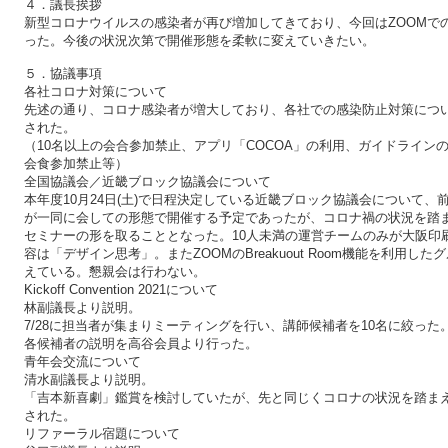
４．議長挨拶
新型コロナウイルスの感染者が再び増加してきており、今回はZOOMで
った。今後の状況次第で開催形態を柔軟に変えていきたい。
５．協議事項
各社コロナ対策について
先述の通り、コロナ感染者が増大しており、各社での感染防止対策につ
された。
（10名以上の会合参加禁止、アプリ「COCOA」の利用、ガイドライン
会食参加禁止等）
全国協議会／近畿ブロック協議会について
本年度10月24日(土)で日程決定している近畿ブロック協議会について
が一同に会しての形態で開催する予定であったが、コロナ禍の状況を踏まえ、
セミナーの形を取ることとなった。10人未満の運営チームのみが大阪印
容は「デザイン思考」。またZOOMのBreakuout Room機能を利用
えている。懇親会は行わない。
Kickoff Convention 2021について
林副議長より説明。
7/28に担当者が集まりミーティングを行い、講師候補者を10名に絞った
各候補者の説明を高谷会員より行った。
青年会交流について
清水副議長より説明。
「吉本新喜劇」鑑賞を検討していたが、先と同じくコロナの状況を踏ま
された。
リファーラル宿題について