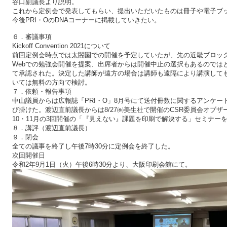
谷口副議長より説明。
これから定例会で発表してもらい、提出いただいたものは冊子や電子ブ
今後PRI・OのDNAコーナーに掲載していきたい。
６．審議事項
Kickoff Convention 2021について
前回定例会時点では太閤園での開催を予定していたが、先の近畿ブロッ
Webでの勉強会開催を提案、出席者からは開催中止の選択もあるのでは
て承認された。決定した講師が遠方の場合は講師も遠隔により講演して
いては無料の方向で検討。
７．依頼・報告事項
中山議員からは広報誌「PRI・O」8月号にて送付冊数に関するアンケ
び掛けた。渡辺直前議長からは8/27㈱美生社で開催のCSR委員会オブ
10・11月の3回開催の「『見えない』課題を印刷で解決する」セミナー
８．講評（渡辺直前議長）
９．閉会
全ての議事を終了し午後7時30分に定例会を終了した。
次回開催日
令和2年9月1日（火）午後6時30分より、大阪印刷会館にて。