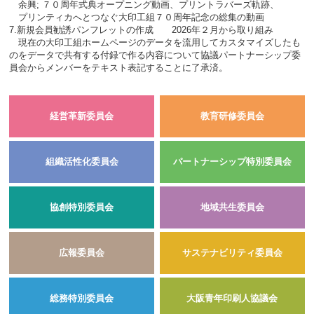
余興; ７０周年式典オープニング動画、プリントラバーズ軌跡、
プリンティカへとつなぐ大印工組７０周年記念の総集の動画
7.新規会員勧誘パンフレットの作成 2026年２月から取り組み
現在の大印工組ホームページのデータを流用してカスタマイズしたも
のをデータで共有する付録で作る内容について協議パートナーシップ委
員会からメンバーをテキスト表記することに了承済。
経営革新委員会
教育研修委員会
組織活性化委員会
パートナーシップ特別委員会
協創特別委員会
地域共生委員会
広報委員会
サステナビリティ委員会
総務特別委員会
大阪青年印刷人協議会