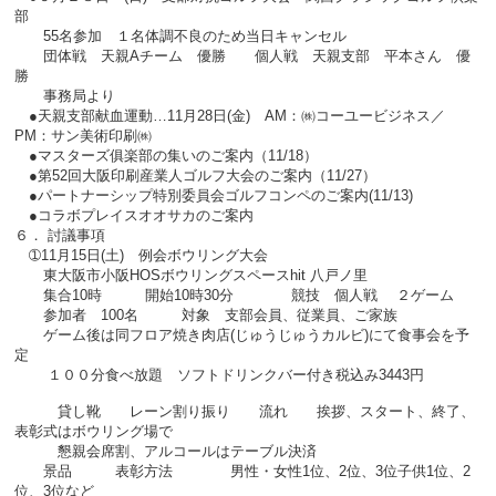
部
55名参加 １名体調不良のため当日キャンセル
団体戦 天親Aチーム 優勝 個人戦 天親支部 平本さん 優
勝
事務局より
●天親支部献血運動…11月28日(金) AM：㈱コーユービジネス／
PM：サン美術印刷㈱
●マスターズ俱楽部の集いのご案内（11/18）
●第52回大阪印刷産業人ゴルフ大会のご案内（11/27）
●パートナーシップ特別委員会ゴルフコンペのご案内(11/13)
●コラボプレイスオオサカのご案内
６． 討議事項
➀11月15日(土) 例会ボウリング大会
東大阪市小阪HOSボウリングスペースhit 八戸ノ里
集合10時 開始10時30分 競技 個人戦 ２ゲーム
参加者 100名 対象 支部会員、従業員、ご家族
ゲーム後は同フロア焼き肉店(じゅうじゅうカルビ)にて食事会を予
定
１００分食べ放題 ソフトドリンクバー付き税込み3443円
貸し靴 レーン割り振り 流れ 挨拶、スタート、終了、
表彰式はボウリング場で
懇親会席割、アルコールはテーブル決済
景品 表彰方法 男性・女性1位、2位、3位子供1位、2
位、3位など