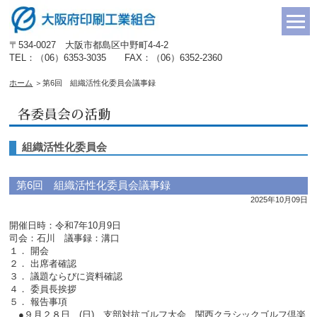
〒534-0027 大阪市都島区中野町4-4-2
TEL：（06）6353-3035 FAX：（06）6352-2360
ホーム
＞
第6回 組織活性化委員会議事録
組織活性化委員会
第6回 組織活性化委員会議事録
2025年10月09日
開催日時：令和7年10月9日
司会：石川 議事録：溝口
１． 開会
２． 出席者確認
３． 議題ならびに資料確認
４． 委員長挨拶
５． 報告事項
●９月２８日 (日) 支部対抗ゴルフ大会 関西クラシックゴルフ倶楽