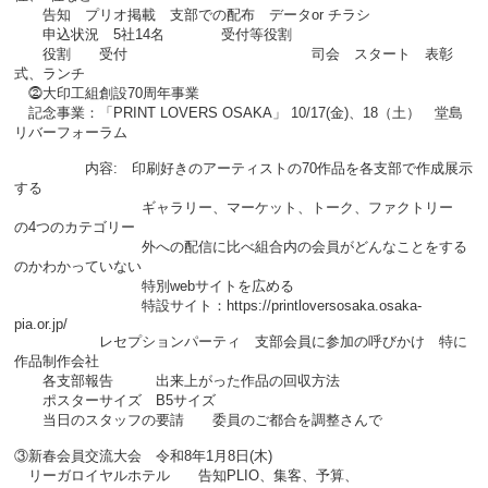
告知 プリオ掲載 支部での配布 データor チラシ
申込状況 5社14名 受付等役割
役割 受付 司会 スタート 表彰
式、ランチ
⓶大印工組創設70周年事業
記念事業：「PRINT LOVERS OSAKA」 10/17(金)、18（土） 堂島
リバーフォーラム
内容: 印刷好きのアーティストの70作品を各支部で作成展示
する
ギャラリー、マーケット、トーク、ファクトリー
の4つのカテゴリー
外への配信に比べ組合内の会員がどんなことをする
のかわかっていない
特別webサイトを広める
特設サイト：https://printloversosaka.osaka-
pia.or.jp/
レセプションパーティ 支部会員に参加の呼びかけ 特に
作品制作会社
各支部報告 出来上がった作品の回収方法
ポスターサイズ B5サイズ
当日のスタッフの要請 委員のご都合を調整さんで
③新春会員交流大会 令和8年1月8日(木)
リーガロイヤルホテル 告知PLIO、集客、予算、