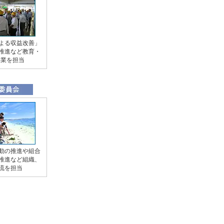
よる収益改善」
推進など教育・
事業を担当
動の推進や組合
推進など組織、
流を担当