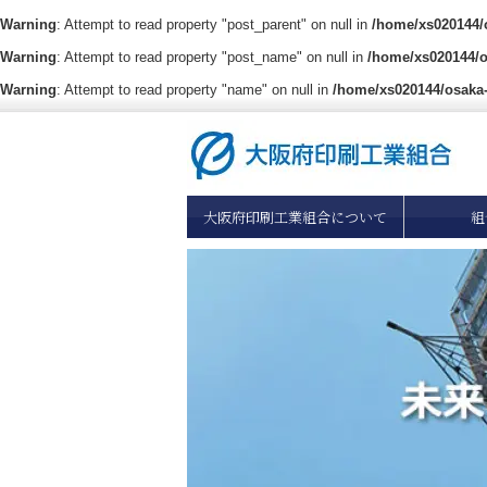
Warning
: Attempt to read property "post_parent" on null in
/home/xs020144/o
Warning
: Attempt to read property "post_name" on null in
/home/xs020144/o
Warning
: Attempt to read property "name" on null in
/home/xs020144/osaka-
大阪府印刷工業組合について
組