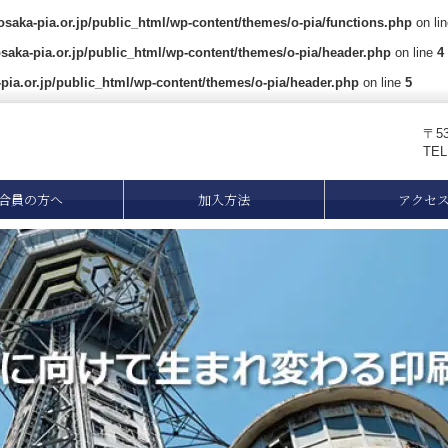
saka-pia.or.jp/public_html/wp-content/themes/o-pia/functions.php
on li
saka-pia.or.jp/public_html/wp-content/themes/o-pia/header.php
on line
4
pia.or.jp/public_html/wp-content/themes/o-pia/header.php
on line
5
〒5
TE
合員の方へ
加入方法
アクセ