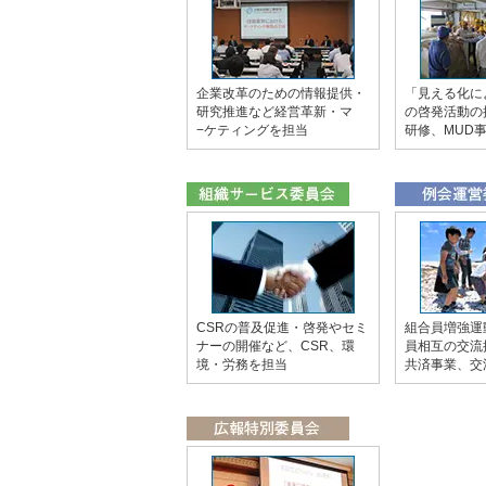
企業改革のための情報提供・
「見える化に
研究推進など経営革新・マ
の啓発活動の
−ケティングを担当
研修、MUD
CSRの普及促進・啓発やセミ
組合員増強運
ナーの開催など、CSR、環
員相互の交流
境・労務を担当
共済事業、交